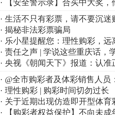
· 【安全警示录】合买中大奖
· 生活不只有彩票，请不要沉迷
· 揭秘非法彩票骗局
· 乐小星提醒您：理性购彩，远
· 责任之声 | 学说这些重庆话
· 央视《朝闻天下》报道：认准正规购彩渠道 
· @全市购彩者及体彩销售人员：警惕假彩
· 理性购彩 | 购彩时间切勿过长
· 关于近期出现仿造即开型体育彩
· 【购彩者权益保护】不向未成年