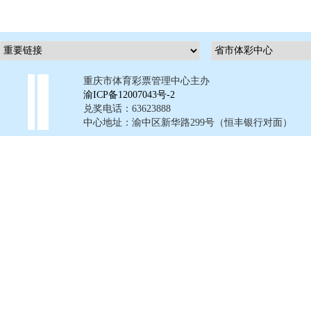
重庆市体育彩票管理中心主办
渝ICP备12007043号-2
兑奖电话：63623888
中心地址：渝中区新华路299号（恒丰银行对面）