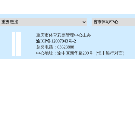
重庆市体育彩票管理中心主办
渝ICP备12007043号-2
兑奖电话：63623888
中心地址：渝中区新华路299号（恒丰银行对面）