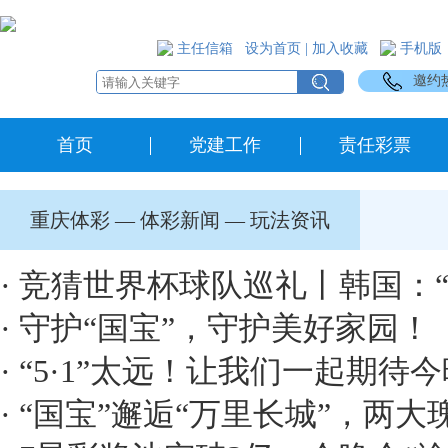
主任信箱
设为首页
|
加入收藏
手机版
邀约热
首页
党建工作
责任彩票
重庆体彩
—
体彩新闻
—
玩法资讯
· 竞猜世界杯球队巡礼丨韩国：“太
· 守护“国宝”，守护美好家园！
· “5·1”太远！让我们一起期待今晚
· “国宝”邂逅“万里长城”，两大瑰宝