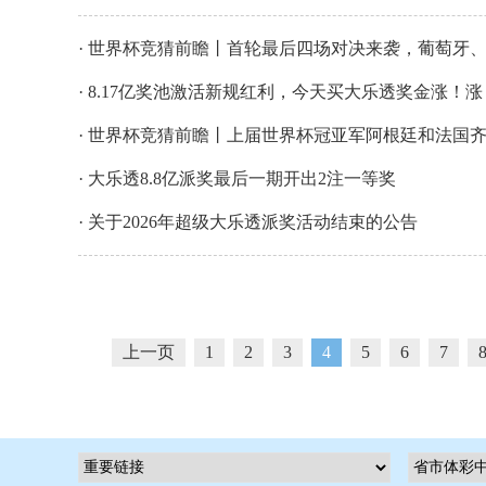
· 世界杯竞猜前瞻丨首轮最后四场对决来袭，葡萄牙
· 8.17亿奖池激活新规红利，今天买大乐透奖金涨！
· 世界杯竞猜前瞻丨上届世界杯冠亚军阿根廷和法国
· 大乐透8.8亿派奖最后一期开出2注一等奖
· 关于2026年超级大乐透派奖活动结束的公告
上一页
1
2
3
4
5
6
7