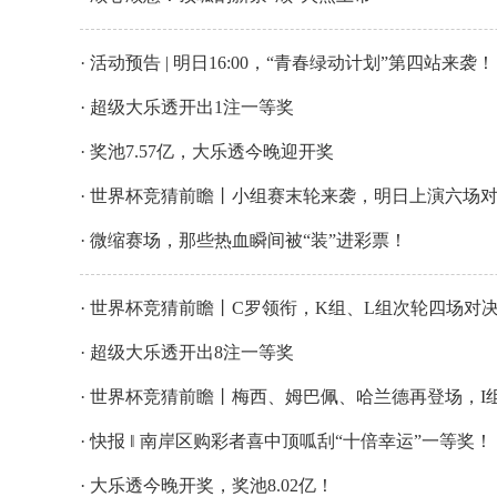
· 活动预告 | 明日16:00，“青春绿动计划”第四站来袭！
· 超级大乐透开出1注一等奖
· 奖池7.57亿，大乐透今晚迎开奖
· 世界杯竞猜前瞻丨小组赛末轮来袭，明日上演六场
· 微缩赛场，那些热血瞬间被“装”进彩票！
· 世界杯竞猜前瞻丨C罗领衔，K组、L组次轮四场对
· 超级大乐透开出8注一等奖
· 世界杯竞猜前瞻丨梅西、姆巴佩、哈兰德再登场，I
· 快报 ‖ 南岸区购彩者喜中顶呱刮“十倍幸运”一等奖！
· 大乐透今晚开奖，奖池8.02亿！