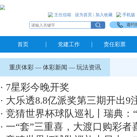
主任信箱
设为首页
|
加入收藏
手机版
邀约热
首页
党建工作
责任彩票
重庆体彩
—
体彩新闻
—
玩法资讯
· 7星彩今晚开奖
· 大乐透8.8亿派奖第三期开出
· 竞猜世界杯球队巡礼丨瑞典：“北欧海盗
· 一“套”三重喜，大渡口购彩者喜中