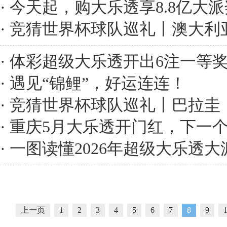
· 今天起，购大乐透享8.8亿大派奖！赢千万赠
· 竞猜世界杯球队巡礼丨澳大利亚：“袋
· 体彩超级大乐透开出6注一等
· 遇见“锦鲤”，好运连连！
· 竞猜世界杯球队巡礼丨巴拉圭：“南美猎
· 重庆5月大乐透开门红，下一
· 一图读懂2026年超级大乐透大
上一页
1
2
3
4
5
6
7
8
9