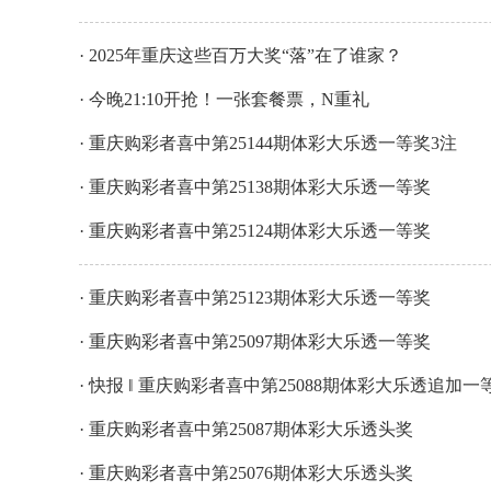
· 2025年重庆这些百万大奖“落”在了谁家？
· 今晚21:10开抢！一张套餐票，N重礼
· 重庆购彩者喜中第25144期体彩大乐透一等奖3注
· 重庆购彩者喜中第25138期体彩大乐透一等奖
· 重庆购彩者喜中第25124期体彩大乐透一等奖
· 重庆购彩者喜中第25123期体彩大乐透一等奖
· 重庆购彩者喜中第25097期体彩大乐透一等奖
· 快报 ‖ 重庆购彩者喜中第25088期体彩大乐透追加一
· 重庆购彩者喜中第25087期体彩大乐透头奖
· 重庆购彩者喜中第25076期体彩大乐透头奖