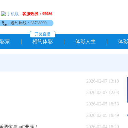
手机版
客服热线：95086
邀约热线：63768990
开奖直播
彩票
相约体彩
体彩人生
体
2026-02-07 13:18
2026-02-07 12:03
2026-02-05 18:53
2026-02-05 18:49
乐透惊喜buff叠满！
2026-02-04 18:20