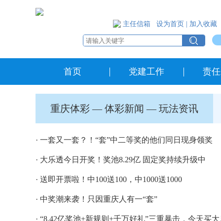
主任信箱
设为首页
|
加入收藏
首页
党建工作
责任
重庆体彩
—
体彩新闻
—
玩法资讯
· 一套又一套？！“套”中二等奖的他们同日现身领奖
· 大乐透今日开奖！奖池8.29亿 固定奖持续升级中
· 送即开票啦！中100送100，中1000送1000
· 中奖潮来袭！只因重庆人有一“套”
· “8.42亿奖池+新规则+千万好礼”三重暴击，今天买大