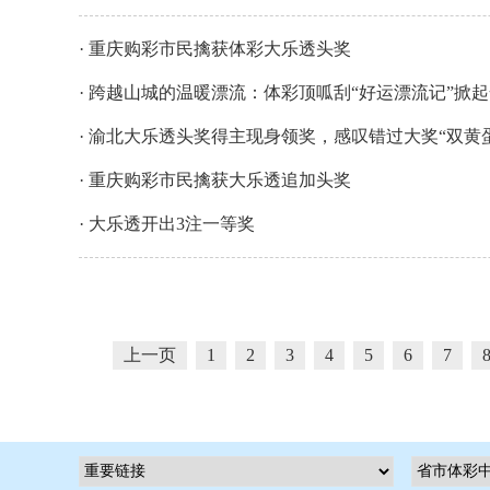
· 重庆购彩市民擒获体彩大乐透头奖
· 跨越山城的温暖漂流：体彩顶呱刮“好运漂流记”掀
· 渝北大乐透头奖得主现身领奖，感叹错过大奖“双黄
· 重庆购彩市民擒获大乐透追加头奖
· 大乐透开出3注一等奖
上一页
1
2
3
4
5
6
7