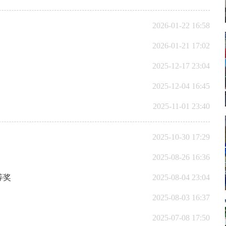
2026-01-22 16:58
2026-01-21 17:02
2025-12-17 23:04
2025-12-04 16:45
2025-11-01 23:40
2025-10-30 17:29
2025-08-26 16:36
等奖
2025-08-04 23:04
2025-08-03 16:37
2025-07-08 17:50